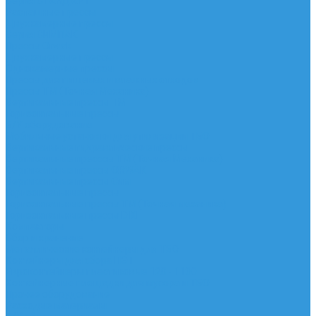
Серия СТАНДАРТ
Распашные прессы
Двухкамерные прессы
Серия СИМПАК
Прессы Orwak
Двухкамерные прессы
Однокамерные прессы
Прессы для пищевых и влажных отходов
Прессы ТМ (Точная Механика)
Вертикальные прессы ТМ
Горизонтальные прессы
Б/У оборудование
Мобильные установки для утилизации ТБО
Вертикальные гидравлические прессы
Вертикальные пресссы ТМ (Точная Механика)
Вертикальные прессы ORWAK
Вертикальные прессы Сим
Горизонтальные прессы
Горизонтальные прессы ТМ (Точная механика)
Горизонтальные прессы DIXI
Компакторы
Сбор и хранение
Металлические контейнеры для ТБО
Контейнеры для сбора ПЭТ
Евроконтейнеры пластиковые 120 - 1100
Контейнерные площадки для мусора и ТБО
Прочее оборудование
Расходые материалы