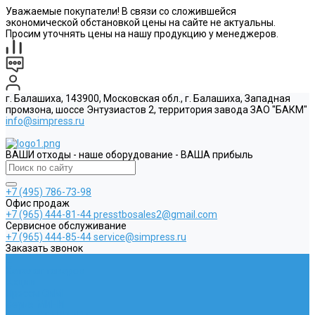
Уважаемые покупатели! В связи со сложившейся
экономической обстановкой цены на сайте не актуальны.
Просим уточнять цены на нашу продукцию у менеджеров.
г. Балашиха, 143900, Московская обл., г. Балашиха, Западная
промзона, шоссе Энтузиастов 2, территория завода ЗАО "БАКМ"
info@simpress.ru
ВАШИ отходы - наше оборудование - ВАША прибыль
+7 (495) 786-73-98
Офис продаж
+7 (965) 444-81-44
presstbosales2@gmail.com
Сервисное обслуживание
+7 (965) 444-85-44
service@simpress.ru
Заказать звонок
...
Каталог товаров
Акции
Прессы СиМ
Серия МИНИ