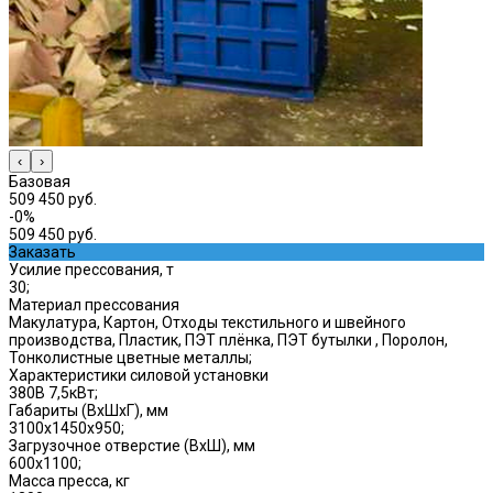
‹
›
Базовая
509 450 руб.
-0%
509 450 руб.
Заказать
Усилие прессования, т
30;
Материал прессования
Макулатура, Картон, Отходы текстильного и швейного
производства, Пластик, ПЭТ плёнка, ПЭТ бутылки , Поролон,
Тонколистные цветные металлы;
Характеристики силовой установки
380В 7,5кВт;
Габариты (ВхШхГ), мм
3100x1450x950;
Загрузочное отверстие (ВхШ), мм
600x1100;
Масса пресса, кг