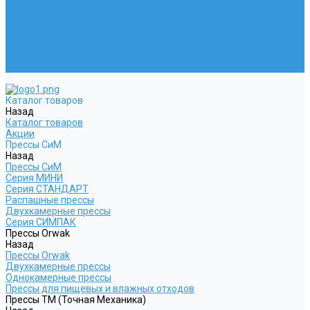
Б/У оборудование
Акции
Сервис
Выкуп Б/У прессов
Вакансии
Новости
Контакты
Каталог товаров
Назад
Каталог товаров
Акции
Прессы СиМ
Назад
Прессы СиМ
Серия МИНИ
Серия СТАНДАРТ
Распашные прессы
Двухкамерные прессы
Серия СИМПАК
Прессы Orwak
Назад
Прессы Orwak
Двухкамерные прессы
Однокамерные прессы
Прессы для пищевых и влажных отходов
Прессы ТМ (Точная Механика)