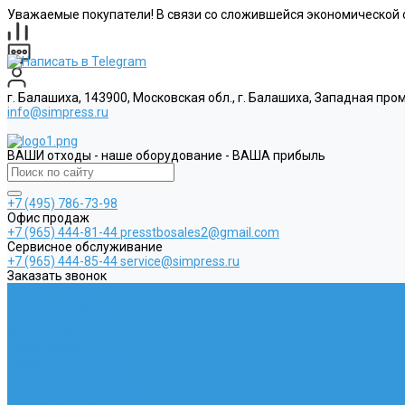
Уважаемые покупатели! В связи со сложившейся экономической о
г. Балашиха, 143900, Московская обл., г. Балашиха, Западная пр
info@simpress.ru
ВАШИ отходы - наше оборудование - ВАША прибыль
+7 (495) 786-73-98
Офис продаж
+7 (965) 444-81-44
presstbosales2@gmail.com
Сервисное обслуживание
+7 (965) 444-85-44
service@simpress.ru
Заказать звонок
...
Каталог товаров
Акции
Прессы СиМ
Серия МИНИ
Серия СТАНДАРТ
Распашные прессы
Двухкамерные прессы