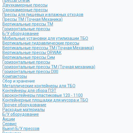
Прессы Orwak
Двухкамерные прессы
Однокамерные прессы
Прессы для пищевых и влажных отходов
Прессы ТМ (Точная Механика)
Вертикальные прессы ТМ
Горизонтальные прессы
Б/У оборудование
Мобильные установки для утилизации ТБО
Вертикальные гидравлические прессы
Вертикальные пресссы ТМ (Точная Механика)
Вертикальные прессы ORWAK
Вертикальные прессы Сим
Горизонтальные прессы
Горизонтальные прессы ТМ (Точная механика)
Горизонтальные прессы DIXI
Компакторы
Сбор и хранение
Металлические контейнеры для ТБО
Контейнеры для сбора ПЭТ
Евроконтейнеры пластиковые 120 - 1100
Контейнерные площадки для мусора и ТБО
Прочее оборудование
Расходые материалы
Б/У оборудование
Акции
Сервис
Выкуп Б/У прессов