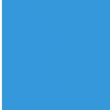
Серия СИМПАК
Прессы Orwak
Двухкамерные прессы
Однокамерные прессы
Прессы для пищевых и влажных отходов
Прессы ТМ (Точная Механика)
Вертикальные прессы ТМ
Горизонтальные прессы
Б/У оборудование
Мобильные установки для утилизации ТБО
Вертикальные гидравлические прессы
Вертикальные пресссы ТМ (Точная Механика)
Вертикальные прессы ORWAK
Вертикальные прессы Сим
Горизонтальные прессы
Горизонтальные прессы ТМ (Точная механика)
Горизонтальные прессы DIXI
Компакторы
Сбор и хранение
Металлические контейнеры для ТБО
Контейнеры для сбора ПЭТ
Евроконтейнеры пластиковые 120 - 1100
Контейнерные площадки для мусора и ТБО
Прочее оборудование
Расходые материалы
Б/У оборудование
Акции
Сервис