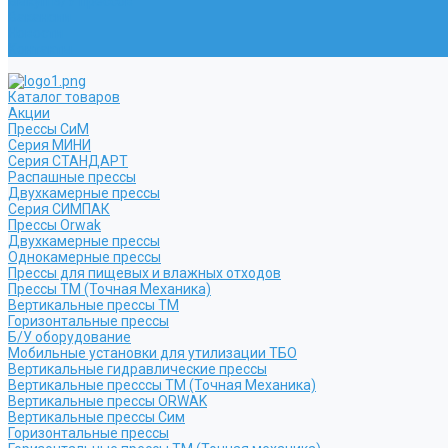
Выкуп Б/У прессов
Вакансии
Новости
Контакты
Каталог товаров
Акции
Прессы СиМ
Серия МИНИ
Серия СТАНДАРТ
Распашные прессы
Двухкамерные прессы
Серия СИМПАК
Прессы Orwak
Двухкамерные прессы
Однокамерные прессы
Прессы для пищевых и влажных отходов
Прессы ТМ (Точная Механика)
Вертикальные прессы ТМ
Горизонтальные прессы
Б/У оборудование
Мобильные установки для утилизации ТБО
Вертикальные гидравлические прессы
Вертикальные пресссы ТМ (Точная Механика)
Вертикальные прессы ORWAK
Вертикальные прессы Сим
Горизонтальные прессы