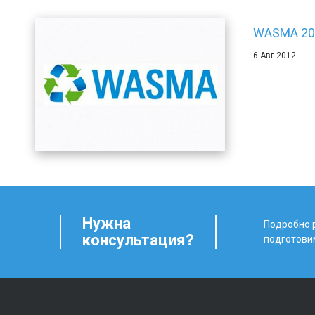
WASMA 20
6 Авг 2012
Нужна
Подробно р
консультация?
подготови