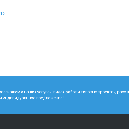
12
асскажем о наших услугах, видах работ и типовых проектах, расс
м индивидуальное предложение!