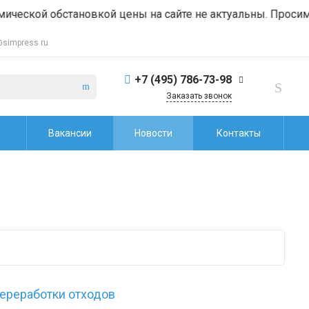
обстановкой цены на сайте не актуальны. Просим уточнят
@simpress.ru
+7 (495) 786-73-98
Заказать звонок
Офис продаж
Вакансии
Новости
Контакты
+7 (965) 444-81-44
presstbosales2@gmail.com
Сервисное
обслуживание
+7 (965) 444-85-44
service@simpress.ru
переработки отходов