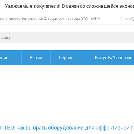
мые покупатели! В связи со сложившейся экономической 
мзона, шоссе Энтузиастов 2, территория завода ЗАО "БАКМ"
info
ание
Акции
Сервис
Выкуп Б/У прессов
я ТБО: как выбрать оборудование для эффективной 