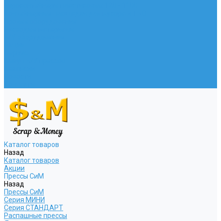
Евроконтейнеры пластиковые 120 - 1100
Контейнерные площадки для мусора и ТБО
Прочее оборудование
Расходые материалы
Б/У оборудование
Акции
Сервис
Выкуп Б/У прессов
Вакансии
Новости
Контакты
Каталог товаров
Назад
Каталог товаров
Акции
Прессы СиМ
Назад
Прессы СиМ
Серия МИНИ
Серия СТАНДАРТ
Распашные прессы