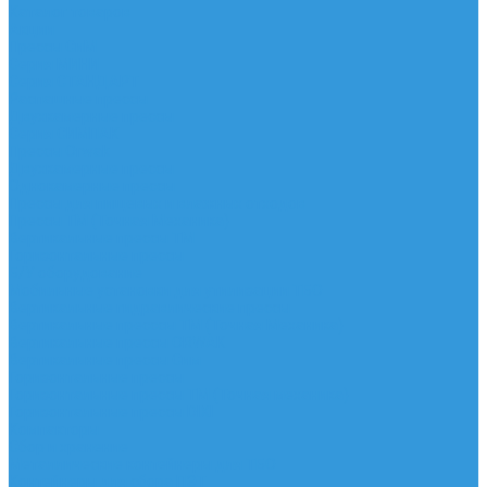
Каталог товаров
Акции
Прессы СиМ
Серия МИНИ
Серия СТАНДАРТ
Распашные прессы
Двухкамерные прессы
Серия СИМПАК
Прессы Orwak
Двухкамерные прессы
Однокамерные прессы
Прессы для пищевых и влажных отходов
Прессы ТМ (Точная Механика)
Вертикальные прессы ТМ
Горизонтальные прессы
Б/У оборудование
Мобильные установки для утилизации ТБО
Вертикальные гидравлические прессы
Вертикальные пресссы ТМ (Точная Механика)
Вертикальные прессы ORWAK
Вертикальные прессы Сим
Горизонтальные прессы
Горизонтальные прессы ТМ (Точная механика)
Горизонтальные прессы DIXI
Компакторы
Сбор и хранение
Металлические контейнеры для ТБО
Контейнеры для сбора ПЭТ