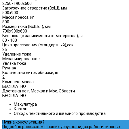
2250x1900x600
Загрузочное отверстие (ВхШ), мм
500x900
Масса пресса, кг
800
Размер тюка (ВхШхГ), мм
700x900x600
Вес тюка (в зависимости от материала), кг
60 - 100
Цикл прессования (стандартный),сек
35
Удаление тюка
Механизированное
Увязка тюка
Ручная
Количество ниток обвязки, шт.
2
Комплект масла
БЕСПЛАТНО
Доставка по г. Москва и Мос. Области
БЕСПЛАТНО
Макулатура
Картон
Отходы текстильного и швейного производства
Нужна консультация?
Подробно расскажем о наших услугах, видах работ и типовых