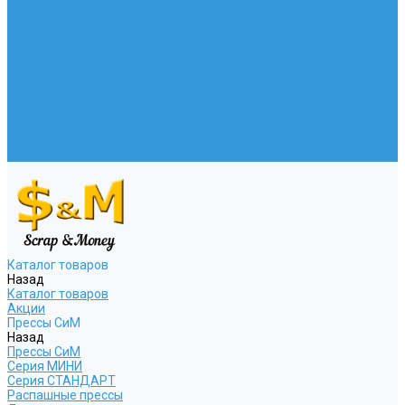
Евроконтейнеры пластиковые 120 - 1100
Контейнерные площадки для мусора и ТБО
Прочее оборудование
Расходые материалы
Б/У оборудование
Акции
Сервис
Выкуп Б/У прессов
Вакансии
Новости
Контакты
Каталог товаров
Назад
Каталог товаров
Акции
Прессы СиМ
Назад
Прессы СиМ
Серия МИНИ
Серия СТАНДАРТ
Распашные прессы