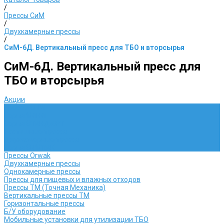
/
Прессы СиМ
/
Двухкамерные прессы
/
СиМ-6Д. Вертикальный пресс для ТБО и вторсырья
СиМ-6Д. Вертикальный пресс для
ТБО и вторсырья
Акции
Прессы СиМ
Серия МИНИ
Серия СТАНДАРТ
Распашные прессы
Двухкамерные прессы
Серия СИМПАК
Прессы Orwak
Двухкамерные прессы
Однокамерные прессы
Прессы для пищевых и влажных отходов
Прессы ТМ (Точная Механика)
Вертикальные прессы ТМ
Горизонтальные прессы
Б/У оборудование
Мобильные установки для утилизации ТБО