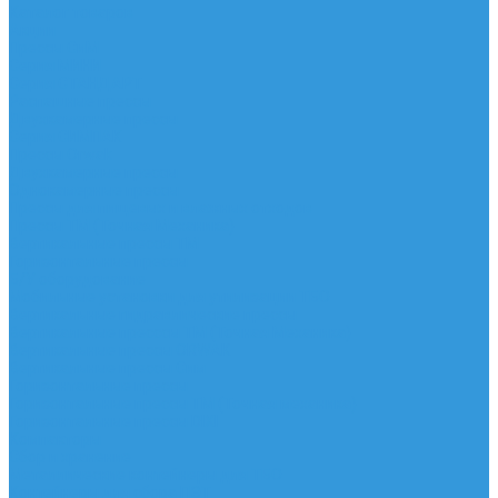
Каталог товаров
Акции
Прессы СиМ
Серия МИНИ
Серия СТАНДАРТ
Распашные прессы
Двухкамерные прессы
Серия СИМПАК
Прессы Orwak
Двухкамерные прессы
Однокамерные прессы
Прессы для пищевых и влажных отходов
Прессы ТМ (Точная Механика)
Вертикальные прессы ТМ
Горизонтальные прессы
Б/У оборудование
Мобильные установки для утилизации ТБО
Вертикальные гидравлические прессы
Вертикальные пресссы ТМ (Точная Механика)
Вертикальные прессы ORWAK
Вертикальные прессы Сим
Горизонтальные прессы
Горизонтальные прессы ТМ (Точная механика)
Горизонтальные прессы DIXI
Компакторы
Сбор и хранение
Металлические контейнеры для ТБО
Контейнеры для сбора ПЭТ